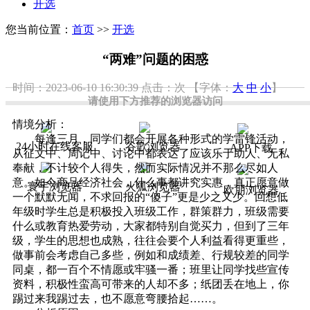
开选
您当前位置：
首页
>>
开选
“两难”问题的困惑
时间：2023-06-10 16:30:39
点击：
次
【字体：
大
中
小
】
请使用下方推荐的浏览器访问
情境分析：
每逢三月，同学们都会开展各种形式的学雷锋活动，
24小时在线客服
谷歌浏览器
APP下载
从征文中、周记中、讨论中都表达了应该乐于助人、无私
奉献，不计较个人得失，然而实际情况并不那么尽如人
意。如今商品经济社会，什么事都讲究实惠，真正愿意做
寰宇浏览器
火狐浏览器
欧朋浏览器
一个默默无闻，不求回报的“傻子”更是少之又少。回想低
年级时学生总是积极投入班级工作，群策群力，班级需要
什么或教育热爱劳动，大家都特别自觉买力，但到了三年
级，学生的思想也成熟，往往会要个人利益看得更重些，
做事前会考虑自己多些，例如和成绩差、行规较差的同学
同桌，都一百个不情愿或牢骚一番；班里让同学找些宣传
资料，积极性蛮高可带来的人却不多；纸团丢在地上，你
踢过来我踢过去，也不愿意弯腰拾起……。