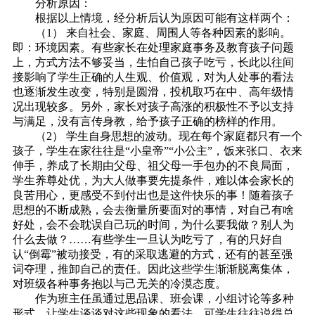
分析原因：
根据以上情境，经分析后认为原因可能有这样两个：
（1） 来自社会、家庭、周围人等各种因素的影响。
即：环境因素。有些家长在处理家庭事务及教育孩子问题
上，方式方法不够妥当，生怕自己孩子吃亏，长此以往间
接影响了学生正确的人生观、价值观，对为人处事的看法
也逐渐发生改变，特别是圆滑，投机取巧在中、高年级情
况出现较多。另外，家长对孩子高涨的积极性不予以支持
与满足，没有言传身教，给予孩子正确的榜样的作用。
（2） 学生自身思想的波动。现在每个家庭都只有一个
孩子，学生在家往往是“小皇帝”“小公主”，饭来张口、衣来
伸手，养成了长期由父母、祖父母一手包办的不良局面，
学生养尊处优，为大人做事要先提条件，难以体会家长的
良苦用心，更感受不到付出也是这件快乐的事！随着孩子
思想的不断成熟，会去衡量所要面对的事情，对自己有啥
好处，会不会耽误自己玩的时间，为什么要我做？别人为
什么去做？……有些学生一旦认为吃亏了，有的只好自
认“倒霉”被动接受，有的采取逃避的方式，还有的甚至强
词夺理，推卸自己的责任。因此这些学生渐渐脱离集体，
对班级各种事务抱以与己无关的冷漠态度。
作为班主任虽通过思品课、班会课，小组讨论等多种
形式，让学生谈谈对这些现象的看法，可学生往往说得总